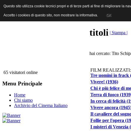
ANICA | Associazione Nazionale Industrie Cinematografiche Audiovi
Questo sito utilizza cookie tecnici propri e di terze parti al fine di migliorare la 
Questo sito utilizza cookie tecnici propri e di terze parti al fine di migliorare la 
Accetto i cookies di questo sito, non mostrare la informativa.
Accetto i cookies di questo sito, non mostrare la informativa.
OK
OK
titoli
| Stampa |
hai cercato: Tito Schip
FILM REALIZZATI:
65 visitatori online
Tre uomini in frack 
Vivere! (1936)
Menu Principale
Chi è più felice di m
Terra di fuoco (1939
Home
Chi siamo
In cerca di felicità (
Archivio del Cinema Italiano
Vivere ancora (1945
Il cavaliere del sogn
Follie per l'opera (1
I misteri di Venezia 