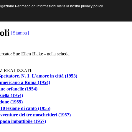
sive e Multimediali
navigazione Per maggiori informazioni visita la nostra
navigazione Per maggiori informazioni visita la nostra
privacy policy
privacy policy
.
.
toli
| Stampa |
ercato: Sue Ellen Blake - nella scheda
M REALIZZATI:
pettatore. N. 1. L'amore in città (1953)
americano a Roma (1954)
ue orfanelle (1954)
iella (1954)
idone (1955)
10 lezione di canto (1955)
vventure dei tre moschettieri (1957)
pada imbattibile (1957)