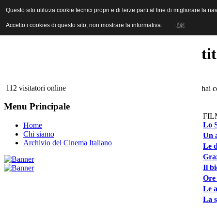
ANICA | Associazione Nazionale Industrie Cinematografiche Audiovi
Questo sito utilizza cookie tecnici propri e di terze parti al fine di migliorare la 
Questo sito utilizza cookie tecnici propri e di terze parti al fine di migliorare la 
Accetto i cookies di questo sito, non mostrare la informativa.
Accetto i cookies di questo sito, non mostrare la informativa.
OK
OK
ti
112 visitatori online
hai c
Menu Principale
FIL
Lo S
Home
Chi siamo
Un 
Archivio del Cinema Italiano
Le d
Graz
Il b
Ore 
Le a
La s