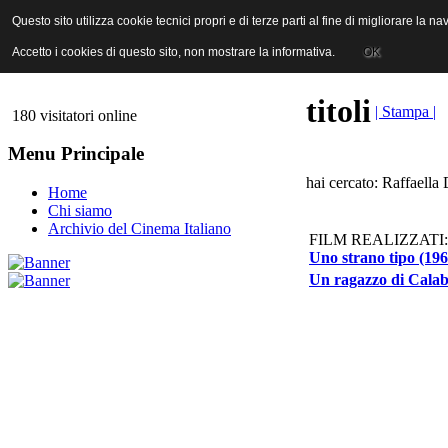
ANICA | Associazione Nazionale Industrie Cinematografiche Audiovi
Questo sito utilizza cookie tecnici propri e di terze parti al fine di migliorare la 
Questo sito utilizza cookie tecnici propri e di terze parti al fine di migliorare la 
Accetto i cookies di questo sito, non mostrare la informativa.
Accetto i cookies di questo sito, non mostrare la informativa.
OK
OK
titoli
| Stampa |
180 visitatori online
Menu Principale
hai cercato: Raffaella 
Home
Chi siamo
Archivio del Cinema Italiano
FILM REALIZZATI:
Uno strano tipo (196
Un ragazzo di Calab