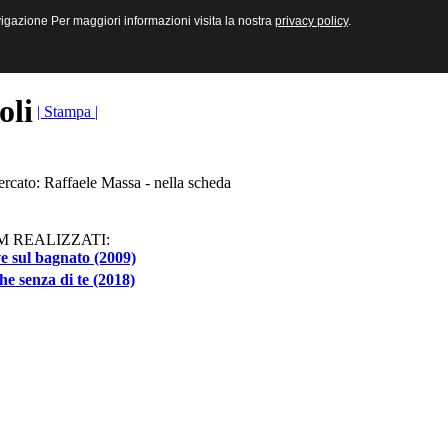
sive e Multimediali
navigazione Per maggiori informazioni visita la nostra
navigazione Per maggiori informazioni visita la nostra
privacy policy
privacy policy
.
.
toli
| Stampa |
ercato: Raffaele Massa - nella scheda
M REALIZZATI:
e sul bagnato (2009)
e senza di te (2018)