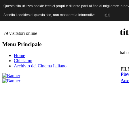
ANICA | Associazione Nazionale Industrie Cinematografiche Audiovi
Questo sito utilizza cookie tecnici propri e di terze parti al fine di migliorare la 
Questo sito utilizza cookie tecnici propri e di terze parti al fine di migliorare la 
Accetto i cookies di questo sito, non mostrare la informativa.
Accetto i cookies di questo sito, non mostrare la informativa.
OK
OK
ti
79 visitatori online
Menu Principale
hai c
Home
Chi siamo
Archivio del Cinema Italiano
FIL
Piov
Anch