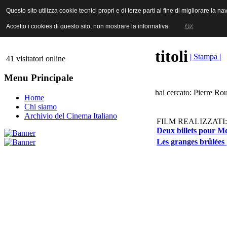
ANICA | Associazione Nazionale Industrie Cinematografiche Audiovi
Questo sito utilizza cookie tecnici propri e di terze parti al fine di migliorare la 
Questo sito utilizza cookie tecnici propri e di terze parti al fine di migliorare la 
Accetto i cookies di questo sito, non mostrare la informativa.
Accetto i cookies di questo sito, non mostrare la informativa.
OK
OK
titoli
| Stampa |
41 visitatori online
Menu Principale
hai cercato: Pierre Ro
Home
Chi siamo
Archivio del Cinema Italiano
FILM REALIZZATI:
Deux billets pour Me
Les granges brûlées 