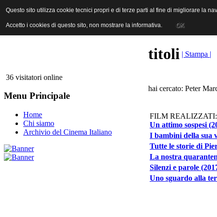
ANICA | Associazione Nazionale Industrie Cinematografiche Audiovi
Questo sito utilizza cookie tecnici propri e di terze parti al fine di migliorare la 
Questo sito utilizza cookie tecnici propri e di terze parti al fine di migliorare la 
Accetto i cookies di questo sito, non mostrare la informativa.
Accetto i cookies di questo sito, non mostrare la informativa.
OK
OK
titoli
| Stampa |
36 visitatori online
hai cercato: Peter Marc
Menu Principale
Home
FILM REALIZZATI:
Chi siamo
Un attimo sospesi (2
Archivio del Cinema Italiano
I bambini della sua v
Tutte le storie di Pie
La nostra quaranten
Silenzi e parole (201
Uno sguardo alla ter