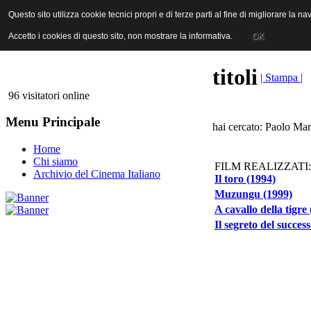
ANICA | Associazione Nazionale Industrie Cinematografiche Audiovi
Questo sito utilizza cookie tecnici propri e di terze parti al fine di migliorare la 
Questo sito utilizza cookie tecnici propri e di terze parti al fine di migliorare la 
Accetto i cookies di questo sito, non mostrare la informativa.
Accetto i cookies di questo sito, non mostrare la informativa.
OK
OK
titoli
| Stampa |
96 visitatori online
Menu Principale
hai cercato: Paolo Mar
Home
Chi siamo
FILM REALIZZATI:
Archivio del Cinema Italiano
Il toro (1994)
Muzungu (1999)
A cavallo della tigre
Il segreto del succes