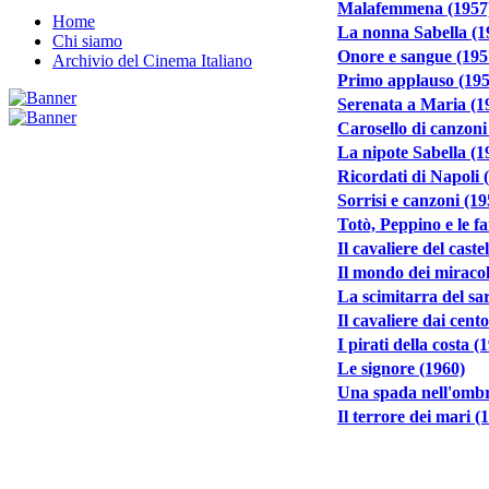
Malafemmena (1957
Home
La nonna Sabella (1
Chi siamo
Onore e sangue (195
Archivio del Cinema Italiano
Primo applauso (195
Serenata a Maria (1
Carosello di canzoni
La nipote Sabella (1
Ricordati di Napoli 
Sorrisi e canzoni (19
Totò, Peppino e le f
Il cavaliere del cast
Il mondo dei miracol
La scimitarra del sa
Il cavaliere dai cento
I pirati della costa (
Le signore (1960)
Una spada nell'ombr
Il terrore dei mari (