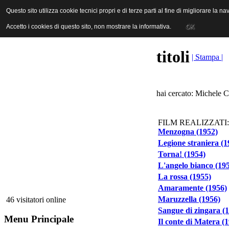
ANICA | Associazione Nazionale Industrie Cinematografiche Audiovi
Questo sito utilizza cookie tecnici propri e di terze parti al fine di migliorare la 
Questo sito utilizza cookie tecnici propri e di terze parti al fine di migliorare la 
Accetto i cookies di questo sito, non mostrare la informativa.
Accetto i cookies di questo sito, non mostrare la informativa.
OK
OK
titoli
| Stampa |
hai cercato: Michele C
FILM REALIZZATI:
Menzogna (1952)
Legione straniera (1
Torna! (1954)
L'angelo bianco (19
La rossa (1955)
Amaramente (1956)
Maruzzella (1956)
46 visitatori online
Sangue di zingara (
Menu Principale
Il conte di Matera (