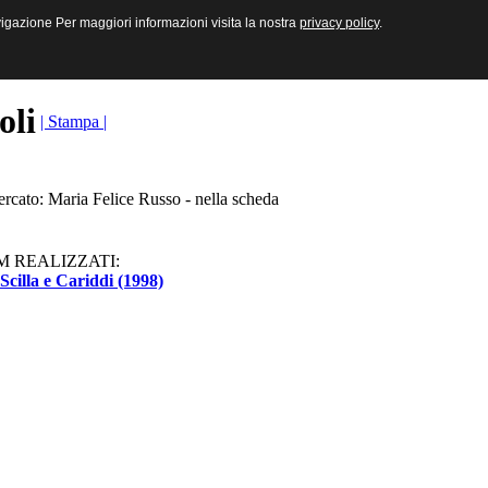
sive e Multimediali
navigazione Per maggiori informazioni visita la nostra
navigazione Per maggiori informazioni visita la nostra
privacy policy
privacy policy
.
.
toli
| Stampa |
ercato: Maria Felice Russo - nella scheda
M REALIZZATI:
Scilla e Cariddi (1998)