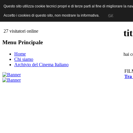
ANICA | Associazione Nazionale Industrie Cinematografiche Audiovi
Questo sito utilizza cookie tecnici propri e di terze parti al fine di migliorare la 
Questo sito utilizza cookie tecnici propri e di terze parti al fine di migliorare la 
Accetto i cookies di questo sito, non mostrare la informativa.
Accetto i cookies di questo sito, non mostrare la informativa.
OK
OK
ti
27 visitatori online
Menu Principale
Home
hai c
Chi siamo
Archivio del Cinema Italiano
FIL
Tra 