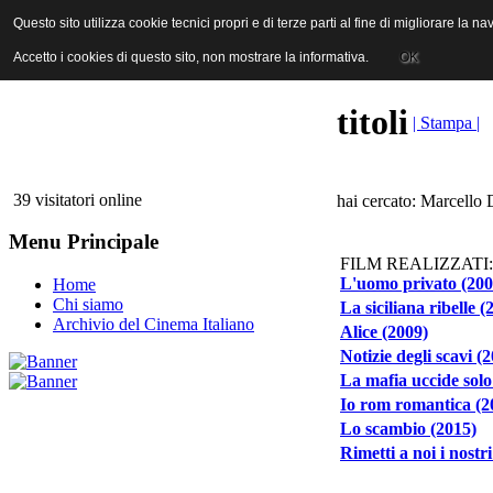
ANICA | Associazione Nazionale Industrie Cinematografiche Audiovi
Questo sito utilizza cookie tecnici propri e di terze parti al fine di migliorare la 
Questo sito utilizza cookie tecnici propri e di terze parti al fine di migliorare la 
Accetto i cookies di questo sito, non mostrare la informativa.
Accetto i cookies di questo sito, non mostrare la informativa.
OK
OK
titoli
| Stampa |
39 visitatori online
hai cercato: Marcello 
Menu Principale
FILM REALIZZATI:
L'uomo privato (200
Home
Chi siamo
La siciliana ribelle (
Archivio del Cinema Italiano
Alice (2009)
Notizie degli scavi (
La mafia uccide solo
Io rom romantica (2
Lo scambio (2015)
Rimetti a noi i nostri