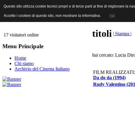
ANICA | Associazione Nazionale Industrie Cinematografiche Audiovi
Questo sito utilizza cookie tecnici propri e di terze parti al fine di migliorare la 
Questo sito utilizza cookie tecnici propri e di terze parti al fine di migliorare la 
Accetto i cookies di questo sito, non mostrare la informativa.
Accetto i cookies di questo sito, non mostrare la informativa.
OK
OK
titoli
| Stampa |
17 visitatori online
Menu Principale
hai cercato: Lucia Dir
Home
Chi siamo
Archivio del Cinema Italiano
FILM REALIZZATI:
Da do da (1994)
Rudy Valentino (201