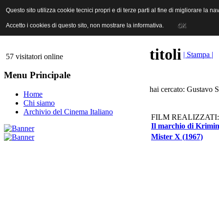
ANICA | Associazione Nazionale Industrie Cinematografiche Audiovi
Questo sito utilizza cookie tecnici propri e di terze parti al fine di migliorare la 
Questo sito utilizza cookie tecnici propri e di terze parti al fine di migliorare la 
Accetto i cookies di questo sito, non mostrare la informativa.
Accetto i cookies di questo sito, non mostrare la informativa.
OK
OK
titoli
| Stampa |
57 visitatori online
Menu Principale
hai cercato: Gustavo 
Home
Chi siamo
Archivio del Cinema Italiano
FILM REALIZZATI:
Il marchio di Krimin
Mister X (1967)