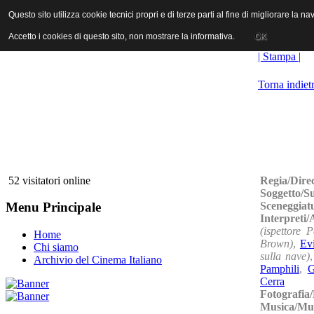
ANICA | Associazione Nazionale Industrie Cinematografiche Audiovi
Questo sito utilizza cookie tecnici propri e di terze parti al fine di migliorare la 
Questo sito utilizza cookie tecnici propri e di terze parti al fine di migliorare la 
Accetto i cookies di questo sito, non mostrare la informativa.
Accetto i cookies di questo sito, non mostrare la informativa.
OK
OK
| Stampa |
Torna indiet
Regia/Dire
52 visitatori online
Soggetto/S
Sceneggiat
Menu Principale
Interpreti
(ispettore P
Home
Brown)
,
Ev
Chi siamo
sulla nave)
Archivio del Cinema Italiano
Pamphili
,
G
Cerra
Fotografia
Musica/Mu