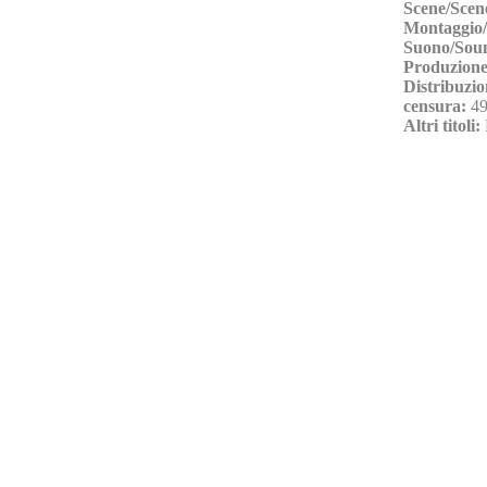
Scene/Scen
Montaggio/
Suono/Sou
Produzione
Distribuzio
censura:
49
Altri titoli: