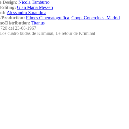
e Design:
Nicola Tamburro
Editing:
Gian Maria Messeri
nd:
Alessandro Sarandrea
/Production:
Filmes Cinematografica
,
Coop. Copercines, Madrid
ne/Distribution:
Titanus
720 del 23-08-1967
Los cuatro budas de Kriminal, Le retour de Kriminal