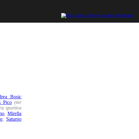
rea Bosic
 Pico
(mr
ra sportiva
no
,
Mirella
te
,
Saturno