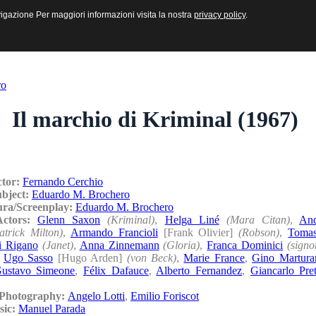
sive e Multimediali
navigazione Per maggiori informazioni visita la nostra
navigazione Per maggiori informazioni visita la nostra
privacy policy
privacy policy
.
.
ro
Il marchio di Kriminal (1967)
ctor:
Fernando Cerchio
ubject:
Eduardo M. Brochero
ura/Screenplay:
Eduardo M. Brochero
/Actors:
Glenn Saxon
(Kriminal)
,
Helga Liné
(Mara Citan)
,
And
atrick Milton)
,
Armando Francioli
[Frank Olivier]
(Robson)
,
Tomas
i Rigano
(Janet)
,
Anna Zinnemann
(Gloria)
,
Franca Dominici
(signo
,
Ugo Sasso
[Hugo Arden]
(von Beck)
,
Marie France
,
Gino Martura
ustavo Simeone
,
Félix Dafauce
,
Alberto Fernandez
,
Giancarlo Pre
/Photography:
Angelo Lotti
,
Emilio Foriscot
sic:
Manuel Parada