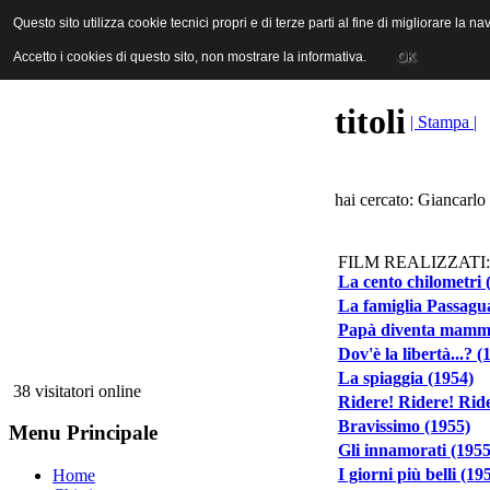
ANICA | Associazione Nazionale Industrie Cinematografiche Audiovi
Questo sito utilizza cookie tecnici propri e di terze parti al fine di migliorare la 
Questo sito utilizza cookie tecnici propri e di terze parti al fine di migliorare la 
Accetto i cookies di questo sito, non mostrare la informativa.
Accetto i cookies di questo sito, non mostrare la informativa.
OK
OK
titoli
| Stampa |
hai cercato: Giancarlo 
FILM REALIZZATI:
La cento chilometri 
La famiglia Passagua
Papà diventa mamm
Dov'è la libertà...? (
La spiaggia (1954)
38 visitatori online
Ridere! Ridere! Ride
Bravissimo (1955)
Menu Principale
Gli innamorati (1955
I giorni più belli (19
Home