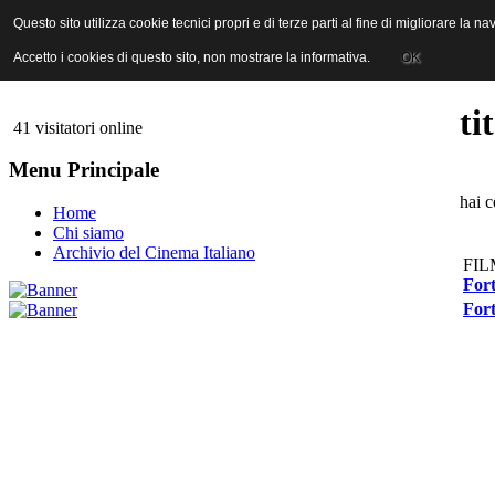
ANICA | Associazione Nazionale Industrie Cinematografiche Audiovi
Questo sito utilizza cookie tecnici propri e di terze parti al fine di migliorare la 
Questo sito utilizza cookie tecnici propri e di terze parti al fine di migliorare la 
Accetto i cookies di questo sito, non mostrare la informativa.
Accetto i cookies di questo sito, non mostrare la informativa.
OK
OK
ti
41 visitatori online
Menu Principale
hai c
Home
Chi siamo
Archivio del Cinema Italiano
FIL
Fort
Fort