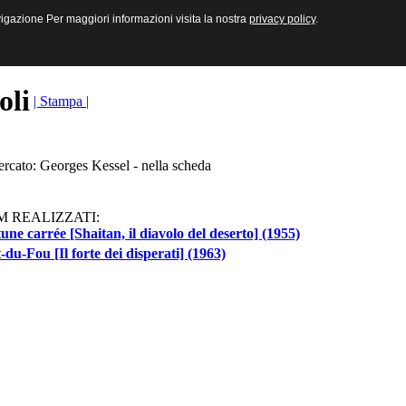
sive e Multimediali
navigazione Per maggiori informazioni visita la nostra
navigazione Per maggiori informazioni visita la nostra
privacy policy
privacy policy
.
.
toli
| Stampa |
ercato: Georges Kessel - nella scheda
M REALIZZATI:
une carrée [Shaitan, il diavolo del deserto] (1955)
-du-Fou [Il forte dei disperati] (1963)