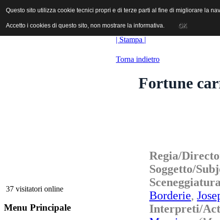
ANICA | Associazione Nazionale Industrie Cinematografiche Audiovi
Questo sito utilizza cookie tecnici propri e di terze parti al fine di migliorare la 
Questo sito utilizza cookie tecnici propri e di terze parti al fine di migliorare la 
Accetto i cookies di questo sito, non mostrare la informativa.
Accetto i cookies di questo sito, non mostrare la informativa.
OK
OK
| Stampa |
Torna indietro
Fortune carr
Regia/Direct
Soggetto/Subj
Sceneggiatu
37 visitatori online
Borderie
,
Jose
Interpreti/A
Menu Principale