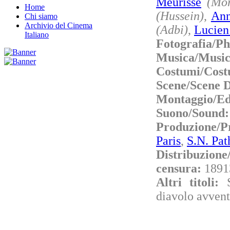
Meurisse
(Mo
Home
(Hussein)
,
Ann
Chi siamo
Archivio del Cinema
(Adbi)
,
Lucien
Italiano
Fotografia/P
Musica/Musi
Costumi/Cost
Scene/Scene 
Montaggio/Ed
Suono/Sound
Produzione/
Paris
,
S.N. Pat
Distribuzione
censura:
1891
Altri titoli:
diavolo avven