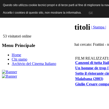
ANICA | Associazione Nazionale Industrie Cinematografiche Audiovi
Questo sito utilizza cookie tecnici propri e di terze parti al fine di migliorare la 
Questo sito utilizza cookie tecnici propri e di terze parti al fine di migliorare la 
Accetto i cookies di questo sito, non mostrare la informativa.
Accetto i cookies di questo sito, non mostrare la informativa.
OK
OK
titoli
| Stampa |
53 visitatori online
hai cercato: Frattini - 
Menu Principale
Home
FILM REALIZZATI:
Chi siamo
Canzoni di tutta Ital
Archivio del Cinema Italiano
Un homme de trop [I
Sotto il ristorante ci
Malabana (2003)
Giulio Cesare compag