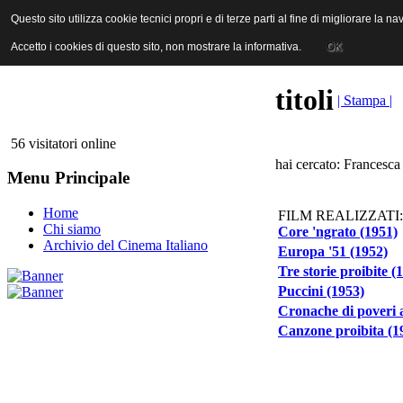
ANICA | Associazione Nazionale Industrie Cinematografiche Audiovi
Questo sito utilizza cookie tecnici propri e di terze parti al fine di migliorare la 
Questo sito utilizza cookie tecnici propri e di terze parti al fine di migliorare la 
Accetto i cookies di questo sito, non mostrare la informativa.
Accetto i cookies di questo sito, non mostrare la informativa.
OK
OK
titoli
| Stampa |
56 visitatori online
hai cercato: Francesca
Menu Principale
Home
FILM REALIZZATI:
Chi siamo
Core 'ngrato (1951)
Archivio del Cinema Italiano
Europa '51 (1952)
Tre storie proibite (
Puccini (1953)
Cronache di poveri 
Canzone proibita (1