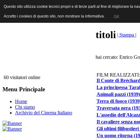
ANICA | Associazione Nazionale Industrie Cinematografiche Audiovi
Questo sito utilizza cookie tecnici propri e di terze parti al fine di migliorare la 
Questo sito utilizza cookie tecnici propri e di terze parti al fine di migliorare la 
Accetto i cookies di questo sito, non mostrare la informativa.
Accetto i cookies di questo sito, non mostrare la informativa.
OK
OK
titoli
| Stampa |
hai cercato: Enrico Go
FILM REALIZZATI:
60 visitatori online
Il Conte di Bréchard
La principessa Tara
Menu Principale
Animali pazzi (1939)
Terra di fuoco (1939
Home
Chi siamo
Traversata nera (19
Archivio del Cinema Italiano
L'assedio dell'Alcaz
Il cavaliere senza n
Gli ultimi filibustieri
Un uomo ritorna (1