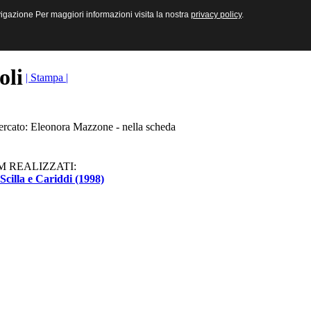
sive e Multimediali
navigazione Per maggiori informazioni visita la nostra
navigazione Per maggiori informazioni visita la nostra
privacy policy
privacy policy
.
.
toli
| Stampa |
cercato: Eleonora Mazzone - nella scheda
M REALIZZATI:
Scilla e Cariddi (1998)