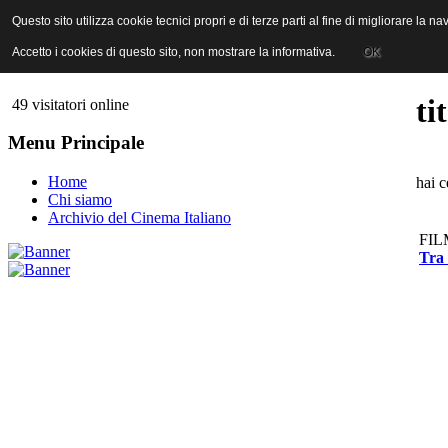
ANICA | Associazione Nazionale Industrie Cinematografiche Audiovi
Questo sito utilizza cookie tecnici propri e di terze parti al fine di migliorare la 
Questo sito utilizza cookie tecnici propri e di terze parti al fine di migliorare la 
Accetto i cookies di questo sito, non mostrare la informativa.
Accetto i cookies di questo sito, non mostrare la informativa.
OK
OK
ti
49 visitatori online
Menu Principale
Home
hai 
Chi siamo
Archivio del Cinema Italiano
FIL
Tra 