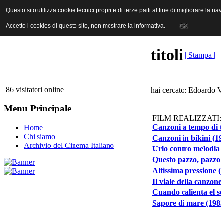
ANICA | Associazione Nazionale Industrie Cinematografiche Audiovi
Questo sito utilizza cookie tecnici propri e di terze parti al fine di migliorare la 
Questo sito utilizza cookie tecnici propri e di terze parti al fine di migliorare la 
Accetto i cookies di questo sito, non mostrare la informativa.
Accetto i cookies di questo sito, non mostrare la informativa.
OK
OK
titoli
| Stampa |
86 visitatori online
hai cercato: Edoardo V
Menu Principale
FILM REALIZZATI:
Canzoni a tempo di t
Home
Chi siamo
Canzoni in bikini (1
Archivio del Cinema Italiano
Urlo contro melodia 
Questo pazzo, pazzo
Altissima pressione 
Il viale della canzon
Cuando calienta el so
Sapore di mare (198