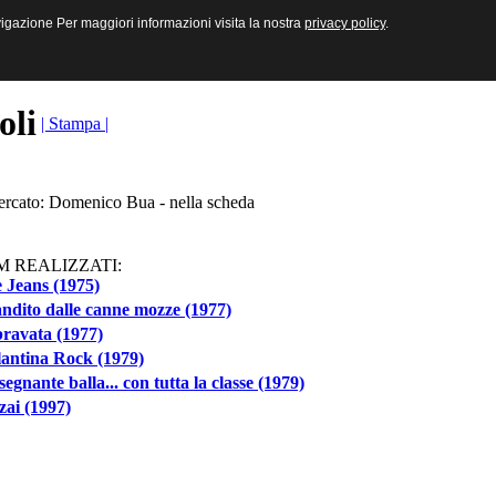
sive e Multimediali
navigazione Per maggiori informazioni visita la nostra
navigazione Per maggiori informazioni visita la nostra
privacy policy
privacy policy
.
.
toli
| Stampa |
cercato: Domenico Bua - nella scheda
M REALIZZATI:
 Jeans (1975)
andito dalle canne mozze (1977)
ravata (1977)
lantina Rock (1979)
segnante balla... con tutta la classe (1979)
ai (1997)