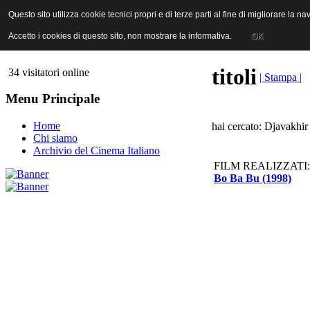
ANICA | Associazione Nazionale Industrie Cinematografiche Audiovi
Questo sito utilizza cookie tecnici propri e di terze parti al fine di migliorare la 
Questo sito utilizza cookie tecnici propri e di terze parti al fine di migliorare la 
Accetto i cookies di questo sito, non mostrare la informativa.
Accetto i cookies di questo sito, non mostrare la informativa.
OK
OK
titoli
34 visitatori online
| Stampa |
Menu Principale
Home
hai cercato: Djavakhir
Chi siamo
Archivio del Cinema Italiano
FILM REALIZZATI:
Bo Ba Bu (1998)