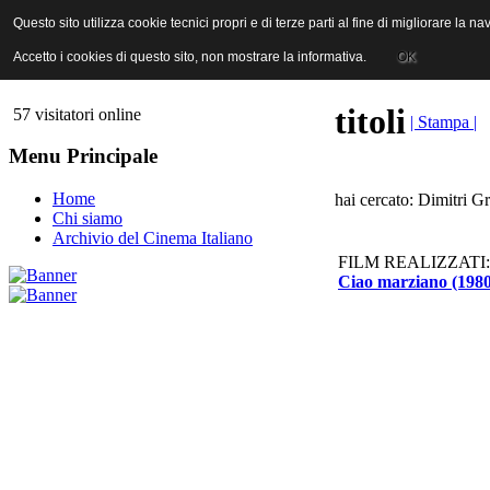
ANICA | Associazione Nazionale Industrie Cinematografiche Audiovi
Questo sito utilizza cookie tecnici propri e di terze parti al fine di migliorare la 
Questo sito utilizza cookie tecnici propri e di terze parti al fine di migliorare la 
Accetto i cookies di questo sito, non mostrare la informativa.
Accetto i cookies di questo sito, non mostrare la informativa.
OK
OK
titoli
57 visitatori online
| Stampa |
Menu Principale
Home
hai cercato: Dimitri G
Chi siamo
Archivio del Cinema Italiano
FILM REALIZZATI:
Ciao marziano (1980