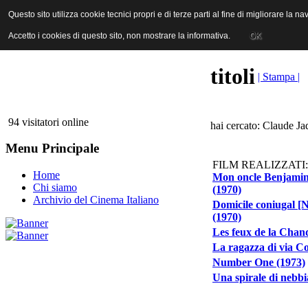
ANICA | Associazione Nazionale Industrie Cinematografiche Audiovi
Questo sito utilizza cookie tecnici propri e di terze parti al fine di migliorare la 
Questo sito utilizza cookie tecnici propri e di terze parti al fine di migliorare la 
Accetto i cookies di questo sito, non mostrare la informativa.
Accetto i cookies di questo sito, non mostrare la informativa.
OK
OK
titoli
| Stampa |
94 visitatori online
hai cercato: Claude Ja
Menu Principale
FILM REALIZZATI:
Home
Mon oncle Benjamin 
Chi siamo
(1970)
Archivio del Cinema Italiano
Domicile coniugal [N
(1970)
Les feux de la Chand
La ragazza di via Co
Number One (1973)
Una spirale di nebbi