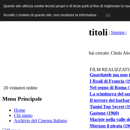
ANICA | Associazione Nazionale Industrie Cinematografiche Audiovi
Questo sito utilizza cookie tecnici propri e di terze parti al fine di migliorare la 
Questo sito utilizza cookie tecnici propri e di terze parti al fine di migliorare la 
Accetto i cookies di questo sito, non mostrare la informativa.
Accetto i cookies di questo sito, non mostrare la informativa.
OK
OK
titoli
| Stampa |
hai cercato: Chelo Alo
FILM REALIZZATI:
Guardatele ma non t
I Reali di Francia (1
Nel segno di Roma (
20 visitatori online
La scimitarra del sa
Menu Principale
Il terrore dei barbar
Tunisi Top Secret (1
Home
Gastone (1960)
Chi siamo
Maciste nella valle d
Archivio del Cinema Italiano
Morgan il pirata (19