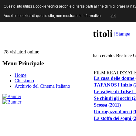
ANICA | Associazione Nazionale Industrie Cinematografiche Audiovi
Questo sito utilizza cookie tecnici propri e di terze parti al fine di migliorare la 
Questo sito utilizza cookie tecnici propri e di terze parti al fine di migliorare la 
Accetto i cookies di questo sito, non mostrare la informativa.
Accetto i cookies di questo sito, non mostrare la informativa.
OK
OK
titoli
| Stampa |
78 visitatori online
hai cercato: Beatrice G
Menu Principale
FILM REALIZZATI:
Home
La casa delle donne 
Chi siamo
TAFANOS l'Inizio (
Archivio del Cinema Italiano
Le valigie di Tulse 
Se chiudi gli occhi (
Scossa (2011)
Un ragazzo d'oro (2
La stoffa dei sogni (