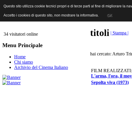
ANICA | Associazione Nazionale Industrie Cinematografiche Audiovi
Questo sito utilizza cookie tecnici propri e di terze parti al fine di migliorare la 
Questo sito utilizza cookie tecnici propri e di terze parti al fine di migliorare la 
Accetto i cookies di questo sito, non mostrare la informativa.
Accetto i cookies di questo sito, non mostrare la informativa.
OK
OK
titoli
| Stampa |
34 visitatori online
Menu Principale
hai cercato: Arturo Tri
Home
Chi siamo
Archivio del Cinema Italiano
FILM REALIZZATI:
L'arma, l'ora, il mo
Sepolta viva (1973)