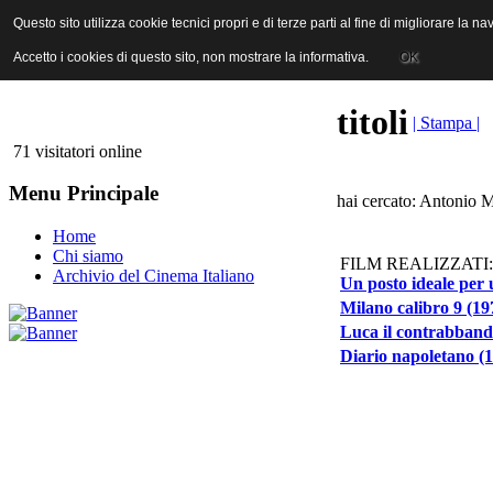
ANICA | Associazione Nazionale Industrie Cinematografiche Audiovi
Questo sito utilizza cookie tecnici propri e di terze parti al fine di migliorare la 
Questo sito utilizza cookie tecnici propri e di terze parti al fine di migliorare la 
Accetto i cookies di questo sito, non mostrare la informativa.
Accetto i cookies di questo sito, non mostrare la informativa.
OK
OK
titoli
| Stampa |
71 visitatori online
Menu Principale
hai cercato: Antonio M
Home
Chi siamo
FILM REALIZZATI:
Archivio del Cinema Italiano
Un posto ideale per 
Milano calibro 9 (19
Luca il contrabband
Diario napoletano (