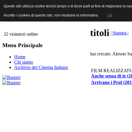
ANICA | Associazione Nazionale Industrie Cinematografiche Audiovi
Questo sito utilizza cookie tecnici propri e di terze parti al fine di migliorare la 
Questo sito utilizza cookie tecnici propri e di terze parti al fine di migliorare la 
Accetto i cookies di questo sito, non mostrare la informativa.
Accetto i cookies di questo sito, non mostrare la informativa.
OK
OK
titoli
| Stampa |
32 visitatori online
Menu Principale
hai cercato: Alessio Sa
Home
Chi siamo
Archivio del Cinema Italiano
FILM REALIZZATI:
Anche senza di te (2
Arrivano i Prof (201