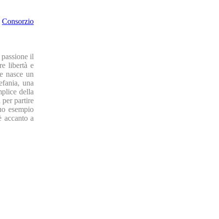
,
Consorzio
passione il
e libertà e
 e nasce un
fania, una
mplice della
 per partire
suo esempio
 è accanto a