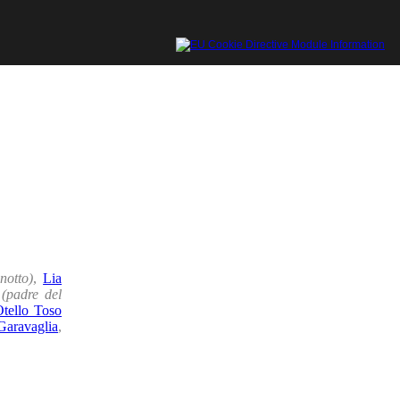
notto)
,
Lia
(padre del
Otello Toso
Garavaglia
,