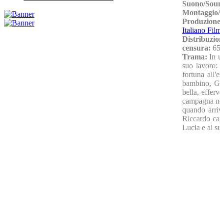
Suono/Sou
Montaggio/
Produzion
Italiano Fil
Distribuzio
censura:
65
Trama:
In 
suo lavoro:
fortuna all
bambino, Gi
bella, effer
campagna non
quando arri
Riccardo cap
Lucia e al s