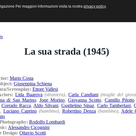
sive e Multimediali
navigazione Per maggiori informazioni visita la nostra
navigazione Per maggiori informazioni visita la nostra
privacy policy
privacy policy
.
.
ro
La sua strada (1945)
ctor:
Mario Costa
ubject:
Giuseppina Schiena
ura/Screenplay:
Ettore Vallesi
/Actors:
Lida Baarova
(straniera)
,
Carla Candiani
(moglie del giova
na di San Marino
,
Jone Morino
,
Giovanna Scotto
,
Camillo Pilotto
,
Corrado Racca
,
Aldo Silvani
,
Guglielmo Sinaz
,
Carlo Tamberlani
,
,
Luciano Caprino
(bambino)
,
Robertino Denza
(bambino)
,
Adele 
uto
/Photography:
Rodolfo Lombardi
sic:
Alessandro Cicognini
e Design:
Ottavio Scotti