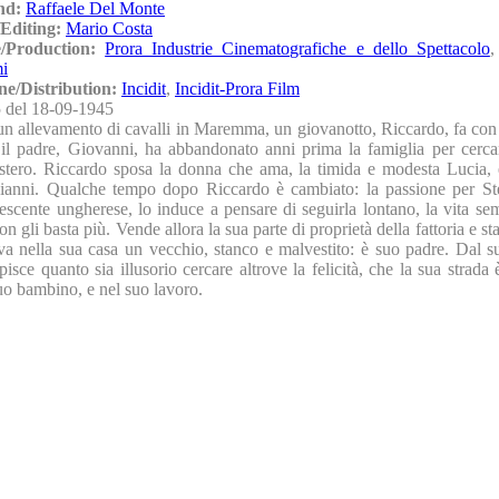
nd:
Raffaele Del Monte
Editing:
Mario Costa
e/Production:
Prora Industrie Cinematografiche e dello Spettacolo
mi
ne/Distribution:
Incidit
,
Incidit-Prora Film
 del 18-09-1945
un allevamento di cavalli in Maremma, un giovanotto, Riccardo, fa con 
 il padre, Giovanni, ha abbandonato anni prima la famiglia per cercar
'estero. Riccardo sposa la donna che ama, la timida e modesta Lucia,
anni. Qualche tempo dopo Riccardo è cambiato: la passione per Ste
vescente ungherese, lo induce a pensare di seguirla lontano, la vita se
 gli basta più. Vende allora la sua parte di proprietà della fattoria e sta
va nella sua casa un vecchio, stanco e malvestito: è suo padre. Dal 
isce quanto sia illusorio cercare altrove la felicità, che la sua strada
uo bambino, e nel suo lavoro.