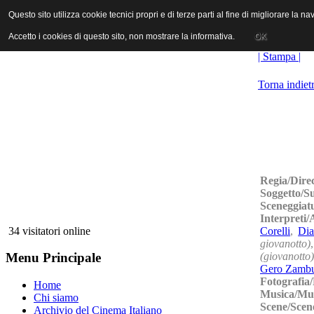
ANICA | Associazione Nazionale Industrie Cinematografiche Audiovi
Questo sito utilizza cookie tecnici propri e di terze parti al fine di migliorare la 
Questo sito utilizza cookie tecnici propri e di terze parti al fine di migliorare la 
Accetto i cookies di questo sito, non mostrare la informativa.
Accetto i cookies di questo sito, non mostrare la informativa.
OK
OK
| Stampa |
Torna indiet
Regia/Dire
Soggetto/S
Sceneggiat
Interpreti
Corelli
,
Dia
34 visitatori online
giovanotto)
(giovanotto)
Menu Principale
Gero Zamb
Fotografia
Home
Musica/Mu
Chi siamo
Scene/Scen
Archivio del Cinema Italiano