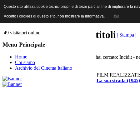
ANICA | Associazione Nazionale Industrie Cinematografiche Audiovi
Questo sito utilizza cookie tecnici propri e di terze parti al fine di migliorare la 
Questo sito utilizza cookie tecnici propri e di terze parti al fine di migliorare la 
Accetto i cookies di questo sito, non mostrare la informativa.
Accetto i cookies di questo sito, non mostrare la informativa.
OK
OK
titoli
49 visitatori online
| Stampa |
Menu Principale
Home
hai cercato: Incidit - n
Chi siamo
Archivio del Cinema Italiano
FILM REALIZZATI:
La sua strada (1945)