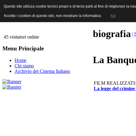
ANICA | Associazione Nazionale Industrie Cinematografiche Audiovi
Questo sito utilizza cookie tecnici propri e di terze parti al fine di migliorare la 
Questo sito utilizza cookie tecnici propri e di terze parti al fine di migliorare la 
Accetto i cookies di questo sito, non mostrare la informativa.
Accetto i cookies di questo sito, non mostrare la informativa.
OK
OK
biografia
| 
45 visitatori online
Menu Principale
La Banque
Home
Chi siamo
Archivio del Cinema Italiano
FILM REALIZZATI:
La legge del crimine