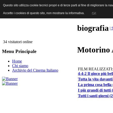
ANICA | Associazione Nazionale Industrie Cinematografiche Audiovi
Questo sito utilizza cookie tecnici propri e di terze parti al fine di migliorare la 
Questo sito utilizza cookie tecnici propri e di terze parti al fine di migliorare la 
Accetto i cookies di questo sito, non mostrare la informativa.
Accetto i cookies di questo sito, non mostrare la informativa.
OK
OK
biografia
| 
34 visitatori online
Motorino 
Menu Principale
Home
Chi siamo
FILM REALIZZATI:
Archivio del Cinema Italiano
4-4-2 Il gioco più be
Tutta la vita davanti
La prima cosa bella 
I più grandi di tutti 
Tutti i santi giorni (