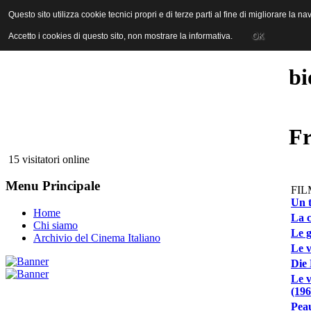
ANICA | Associazione Nazionale Industrie Cinematografiche Audiovi
Questo sito utilizza cookie tecnici propri e di terze parti al fine di migliorare la 
Questo sito utilizza cookie tecnici propri e di terze parti al fine di migliorare la 
Accetto i cookies di questo sito, non mostrare la informativa.
Accetto i cookies di questo sito, non mostrare la informativa.
OK
OK
bi
Fr
15 visitatori online
Menu Principale
FIL
Un t
Home
La c
Chi siamo
Le g
Archivio del Cinema Italiano
Le v
Die 
Le v
(196
Peau