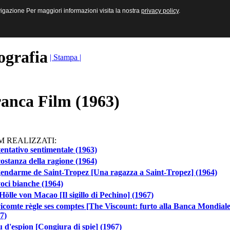
sive e Multimediali
navigazione Per maggiori informazioni visita la nostra
navigazione Per maggiori informazioni visita la nostra
privacy policy
privacy policy
.
.
ografia
| Stampa |
anca Film (1963)
M REALIZZATI:
entativo sentimentale (1963)
ostanza della ragione (1964)
endarme de Saint-Tropez [Una ragazza a Saint-Tropez] (1964)
oci bianche (1964)
Hölle von Macao [Il sigillo di Pechino] (1967)
icomte règle ses comptes [The Viscount: furto alla Banca Mondiale
7)
 d'espion [Congiura di spie] (1967)