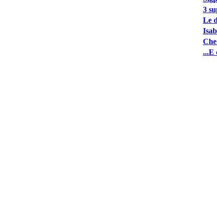
3 su
Le d
Isab
Che 
...E