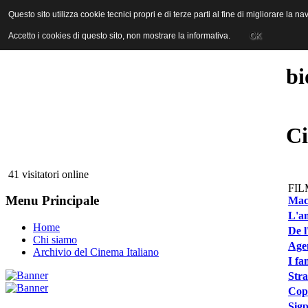
ANICA | Associazione Nazionale Industrie Cinematografiche Audiovi
Questo sito utilizza cookie tecnici propri e di terze parti al fine di migliorare la 
Questo sito utilizza cookie tecnici propri e di terze parti al fine di migliorare la 
Accetto i cookies di questo sito, non mostrare la informativa.
Accetto i cookies di questo sito, non mostrare la informativa.
OK
OK
bi
Ci
41 visitatori online
FIL
Menu Principale
Maci
L'am
Home
De l
Chi siamo
Agen
Archivio del Cinema Italiano
I fa
Str
Copl
Sigp