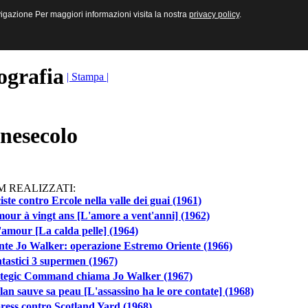
sive e Multimediali
navigazione Per maggiori informazioni visita la nostra
navigazione Per maggiori informazioni visita la nostra
privacy policy
privacy policy
.
.
ografia
| Stampa |
nesecolo
M REALIZZATI:
ste contro Ercole nella valle dei guai (1961)
our à vingt ans [L'amore a vent'anni] (1962)
'amour [La calda pelle] (1964)
te Jo Walker: operazione Estremo Oriente (1966)
ntastici 3 supermen (1967)
ategic Command chiama Jo Walker (1967)
an sauve sa peau [L'assassino ha le ore contate] (1968)
ress contro Scotland Yard (1968)