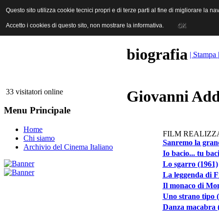
ANICA | Associazione Nazionale Industrie Cinematografiche Audiovi
Questo sito utilizza cookie tecnici propri e di terze parti al fine di migliorare la 
Questo sito utilizza cookie tecnici propri e di terze parti al fine di migliorare la 
Accetto i cookies di questo sito, non mostrare la informativa.
Accetto i cookies di questo sito, non mostrare la informativa.
OK
OK
biografia
| Stampa 
33 visitatori online
Giovanni Add
Menu Principale
Home
FILM REALIZZA
Chi siamo
Sanremo la grand
Archivio del Cinema Italiano
Io bacio... tu bac
Lo sgarro (1961)
La leggenda di F
Il monaco di Mo
Uno strano tipo 
Danza macabra (