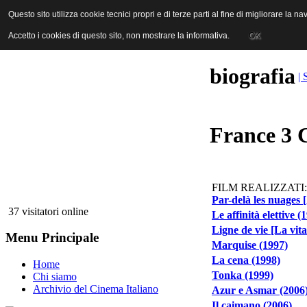
ANICA | Associazione Nazionale Industrie Cinematografiche Audiovi
Questo sito utilizza cookie tecnici propri e di terze parti al fine di migliorare la 
Questo sito utilizza cookie tecnici propri e di terze parti al fine di migliorare la 
Accetto i cookies di questo sito, non mostrare la informativa.
Accetto i cookies di questo sito, non mostrare la informativa.
OK
OK
biografia
| 
France 3 
FILM REALIZZATI:
Par-delà les nuages [
37 visitatori online
Le affinità elettive (
Ligne de vie [La vita
Menu Principale
Marquise (1997)
La cena (1998)
Home
Tonka (1999)
Chi siamo
Archivio del Cinema Italiano
Azur e Asmar (2006
Il caimano (2006)