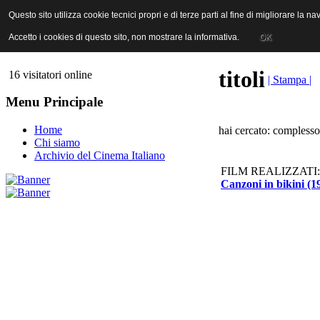
ANICA | Associazione Nazionale Industrie Cinematografiche Audiovi
Questo sito utilizza cookie tecnici propri e di terze parti al fine di migliorare la 
Questo sito utilizza cookie tecnici propri e di terze parti al fine di migliorare la 
Accetto i cookies di questo sito, non mostrare la informativa.
Accetto i cookies di questo sito, non mostrare la informativa.
OK
OK
titoli
16 visitatori online
| Stampa |
Menu Principale
Home
hai cercato: compless
Chi siamo
Archivio del Cinema Italiano
FILM REALIZZATI:
Canzoni in bikini (1