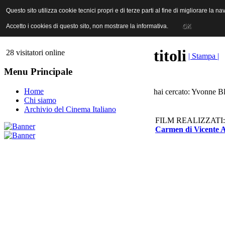
ANICA | Associazione Nazionale Industrie Cinematografiche Audiovi
Questo sito utilizza cookie tecnici propri e di terze parti al fine di migliorare la 
Questo sito utilizza cookie tecnici propri e di terze parti al fine di migliorare la 
Accetto i cookies di questo sito, non mostrare la informativa.
Accetto i cookies di questo sito, non mostrare la informativa.
OK
OK
titoli
28 visitatori online
| Stampa |
Menu Principale
Home
hai cercato: Yvonne Bl
Chi siamo
Archivio del Cinema Italiano
FILM REALIZZATI:
Carmen di Vicente 