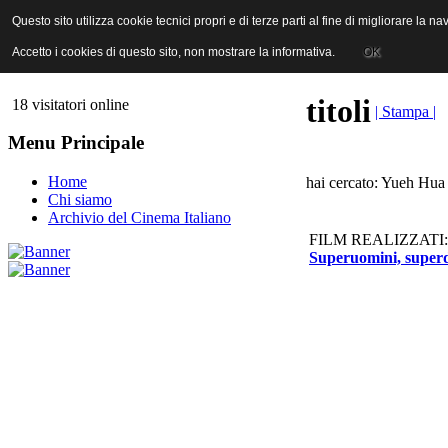
ANICA | Associazione Nazionale Industrie Cinematografiche Audiovi
Questo sito utilizza cookie tecnici propri e di terze parti al fine di migliorare la 
Questo sito utilizza cookie tecnici propri e di terze parti al fine di migliorare la 
Accetto i cookies di questo sito, non mostrare la informativa.
Accetto i cookies di questo sito, non mostrare la informativa.
OK
OK
titoli
18 visitatori online
| Stampa |
Menu Principale
Home
hai cercato: Yueh Hua 
Chi siamo
Archivio del Cinema Italiano
FILM REALIZZATI:
Superuomini, superd