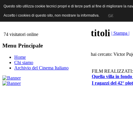
ANICA | Associazione Nazionale Industrie Cinematografiche Audiovi
Questo sito utilizza cookie tecnici propri e di terze parti al fine di migliorare la 
Questo sito utilizza cookie tecnici propri e di terze parti al fine di migliorare la 
Accetto i cookies di questo sito, non mostrare la informativa.
Accetto i cookies di questo sito, non mostrare la informativa.
OK
OK
titoli
| Stampa |
74 visitatori online
Menu Principale
hai cercato: Victor Puj
Home
Chi siamo
Archivio del Cinema Italiano
FILM REALIZZATI:
Quella villa in fondo
I ragazzi del 42° plo