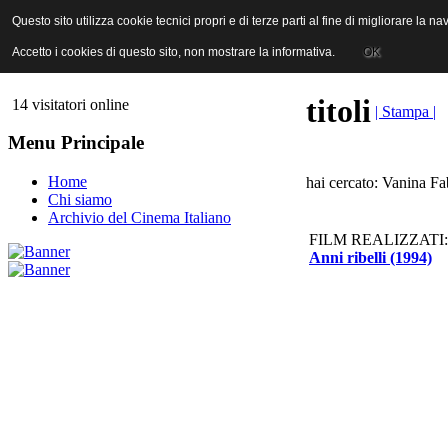
ANICA | Associazione Nazionale Industrie Cinematografiche Audiovi
Questo sito utilizza cookie tecnici propri e di terze parti al fine di migliorare la 
Questo sito utilizza cookie tecnici propri e di terze parti al fine di migliorare la 
Accetto i cookies di questo sito, non mostrare la informativa.
Accetto i cookies di questo sito, non mostrare la informativa.
OK
OK
titoli
14 visitatori online
| Stampa |
Menu Principale
Home
hai cercato: Vanina Fa
Chi siamo
Archivio del Cinema Italiano
FILM REALIZZATI:
Anni ribelli (1994)