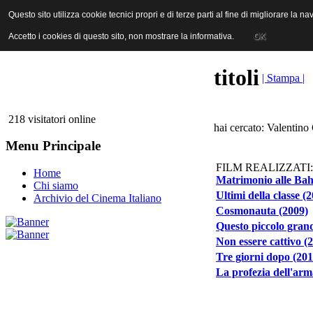
ANICA | Associazione Nazionale Industrie Cinematografiche Audiovi
Questo sito utilizza cookie tecnici propri e di terze parti al fine di migliorare la 
Questo sito utilizza cookie tecnici propri e di terze parti al fine di migliorare la 
Accetto i cookies di questo sito, non mostrare la informativa.
Accetto i cookies di questo sito, non mostrare la informativa.
OK
OK
titoli
| Stampa |
218 visitatori online
hai cercato: Valentino 
Menu Principale
FILM REALIZZATI:
Home
Matrimonio alle Ba
Chi siamo
Ultimi della classe (
Archivio del Cinema Italiano
Cosmonauta (2009)
Questo piccolo gran
Non essere cattivo (
Tre giorni dopo (201
La profezia dell'arm