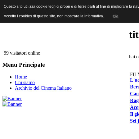
ANICA | Associazione Nazionale Industrie Cinematografiche Audiovi
Questo sito utilizza cookie tecnici propri e di terze parti al fine di migliorare la 
Questo sito utilizza cookie tecnici propri e di terze parti al fine di migliorare la 
Accetto i cookies di questo sito, non mostrare la informativa.
Accetto i cookies di questo sito, non mostrare la informativa.
OK
OK
ti
59 visitatori online
hai c
Menu Principale
FIL
Home
L'uo
Chi siamo
Bers
Archivio del Cinema Italiano
Cacc
Rag
Acq
Il g
Sei 