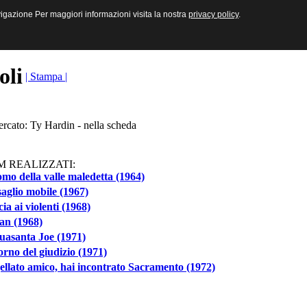
sive e Multimediali
navigazione Per maggiori informazioni visita la nostra
navigazione Per maggiori informazioni visita la nostra
privacy policy
privacy policy
.
.
toli
| Stampa |
ercato: Ty Hardin - nella scheda
M REALIZZATI:
mo della valle maledetta (1964)
aglio mobile (1967)
ia ai violenti (1968)
an (1968)
uasanta Joe (1971)
iorno del giudizio (1971)
jellato amico, hai incontrato Sacramento (1972)