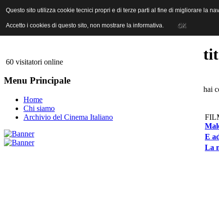
ANICA | Associazione Nazionale Industrie Cinematografiche Audiovi
Questo sito utilizza cookie tecnici propri e di terze parti al fine di migliorare la 
Questo sito utilizza cookie tecnici propri e di terze parti al fine di migliorare la 
Accetto i cookies di questo sito, non mostrare la informativa.
Accetto i cookies di questo sito, non mostrare la informativa.
OK
OK
ti
60 visitatori online
Menu Principale
hai c
Home
Chi siamo
FIL
Archivio del Cinema Italiano
Mal
E ad
La m