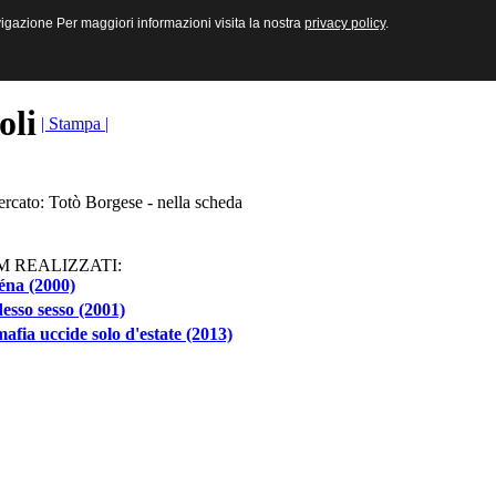
sive e Multimediali
navigazione Per maggiori informazioni visita la nostra
navigazione Per maggiori informazioni visita la nostra
privacy policy
privacy policy
.
.
toli
| Stampa |
ercato: Totò Borgese - nella scheda
M REALIZZATI:
éna (2000)
esso sesso (2001)
afia uccide solo d'estate (2013)