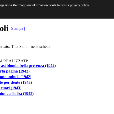
sive e Multimediali
navigazione Per maggiori informazioni visita la nostra
navigazione Per maggiori informazioni visita la nostra
privacy policy
privacy policy
.
.
toli
| Stampa |
ercato: Tina Santi - nella scheda
M REALIZZATI:
asi bionda bella presenza (1942)
ta pagina (1942)
sonnambula (1942)
e per dente (1943)
cuori (1943)
hiude all'alba (1945)