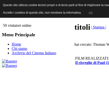
ANICA | Associazione Nazionale Industrie Cinematografiche Audiovi
Questo sito utilizza cookie tecnici propri e di terze parti al fine di migliorare la 
Questo sito utilizza cookie tecnici propri e di terze parti al fine di migliorare la 
Accetto i cookies di questo sito, non mostrare la informativa.
Accetto i cookies di questo sito, non mostrare la informativa.
OK
OK
titoli
59 visitatori online
| Stampa |
Menu Principale
Home
hai cercato: Thomas W
Chi siamo
Archivio del Cinema Italiano
FILM REALIZZATI:
Il risveglio di Paul (