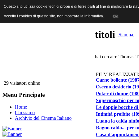
ANICA | Associazione Nazionale Industrie Cinematografiche Audiovi
Questo sito utilizza cookie tecnici propri e di terze parti al fine di migliorare la 
Questo sito utilizza cookie tecnici propri e di terze parti al fine di migliorare la 
Accetto i cookies di questo sito, non mostrare la informativa.
Accetto i cookies di questo sito, non mostrare la informativa.
OK
OK
titoli
| Stampa |
hai cercato: Thomas Tu
FILM REALIZZATI:
Carne bollente (198
29 visitatori online
Osceno desiderio (1
Poker di donne (198
Menu Principale
Supermaschio per mo
Home
Le doppie bocche di
Chi siamo
Intimità proibite (19
Archivio del Cinema Italiano
Luana la calda ninf
Bagno caldo... per 
Casa d'appuntamento.