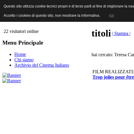
ANICA | Associazione Nazionale Industrie Cinematografiche Audiovi
Questo sito utilizza cookie tecnici propri e di terze parti al fine di migliorare la 
Questo sito utilizza cookie tecnici propri e di terze parti al fine di migliorare la 
Accetto i cookies di questo sito, non mostrare la informativa.
Accetto i cookies di questo sito, non mostrare la informativa.
OK
OK
titoli
22 visitatori online
| Stampa |
Menu Principale
Home
hai cercato: Teresa Ca
Chi siamo
Archivio del Cinema Italiano
FILM REALIZZATI:
Trop jolies pour êt